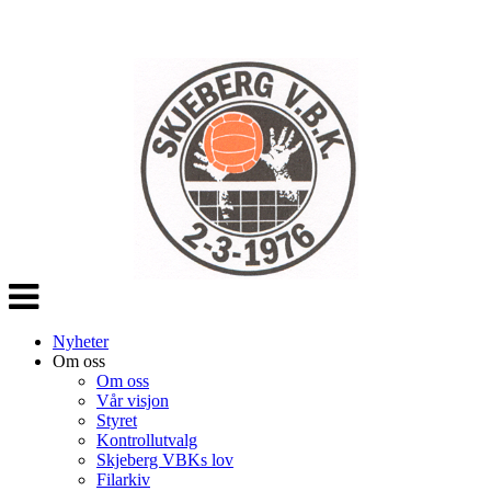
Veksle
navigasjon
Nyheter
Om oss
Om oss
Vår visjon
Styret
Kontrollutvalg
Skjeberg VBKs lov
Filarkiv