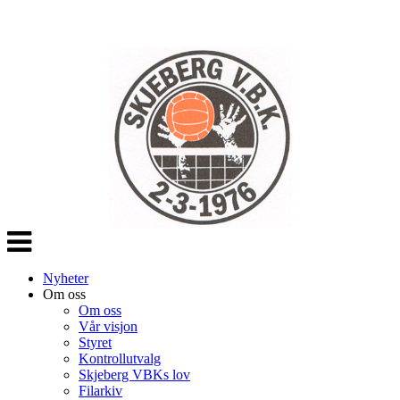
Veksle
navigasjon
Nyheter
Om oss
Om oss
Vår visjon
Styret
Kontrollutvalg
Skjeberg VBKs lov
Filarkiv