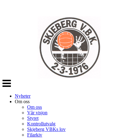
Veksle
navigasjon
Nyheter
Om oss
Om oss
Vår visjon
Styret
Kontrollutvalg
Skjeberg VBKs lov
Filarkiv