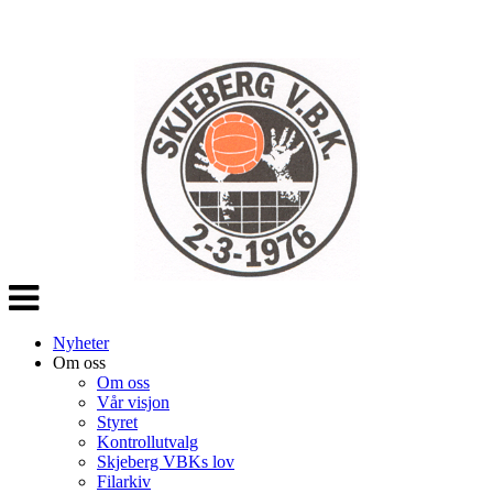
Veksle
navigasjon
Nyheter
Om oss
Om oss
Vår visjon
Styret
Kontrollutvalg
Skjeberg VBKs lov
Filarkiv