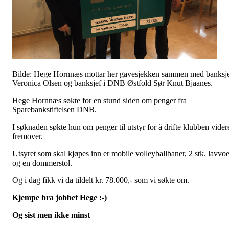
Bilde: Hege Hornnæs mottar her gavesjekken sammen med banksj
Veronica Olsen og banksjef i DNB Østfold Sør Knut Bjaanes.
Hege Hornnæs søkte for en stund siden om penger fra
Sparebankstiftelsen DNB.
I søknaden søkte hun om penger til utstyr for å drifte klubben vider
fremover.
Utsyret som skal kjøpes inn er mobile volleyballbaner, 2 stk. lavvoe
og en dommerstol.
Og i dag fikk vi da tildelt kr. 78.000,- som vi søkte om.
Kjempe bra jobbet Hege :-)
Og sist men ikke minst