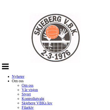
Veksle
navigasjon
Nyheter
Om oss
Om oss
Vår visjon
Styret
Kontrollutvalg
Skjeberg VBKs lov
Filarkiv