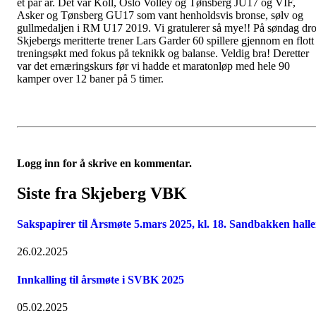
et par år. Det var Koll, Oslo Volley og Tønsberg JU17 og VIF,
Asker og Tønsberg GU17 som vant henholdsvis bronse, sølv og
gullmedaljen i RM U17 2019. Vi gratulerer så mye!! På søndag dr
Skjebergs meritterte trener Lars Garder 60 spillere gjennom en flott
treningsøkt med fokus på teknikk og balanse. Veldig bra! Deretter
var det ernæringskurs før vi hadde et maratonløp med hele 90
kamper over 12 baner på 5 timer.
Logg inn for å skrive en kommentar.
Siste fra Skjeberg VBK
Sakspapirer til Årsmøte 5.mars 2025, kl. 18. Sandbakken hall
26.02.2025
Innkalling til årsmøte i SVBK 2025
05.02.2025