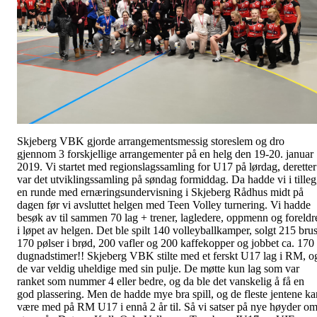
Skjeberg VBK gjorde arrangementsmessig storeslem og dro
gjennom 3 forskjellige arrangementer på en helg den 19-20. januar
2019. Vi startet med regionslagssamling for U17 på lørdag, deretter
var det utviklingssamling på søndag formiddag. Da hadde vi i tille
en runde med ernæringsundervisning i Skjeberg Rådhus midt på
dagen før vi avsluttet helgen med Teen Volley turnering. Vi hadde
besøk av til sammen 70 lag + trener, lagledere, oppmenn og foreldr
i løpet av helgen. Det ble spilt 140 volleyballkamper, solgt 215 brus
170 pølser i brød, 200 vafler og 200 kaffekopper og jobbet ca. 170
dugnadstimer!! Skjeberg VBK stilte med et ferskt U17 lag i RM, o
de var veldig uheldige med sin pulje. De møtte kun lag som var
ranket som nummer 4 eller bedre, og da ble det vanskelig å få en
god plassering. Men de hadde mye bra spill, og de fleste jentene ka
være med på RM U17 i ennå 2 år til. Så vi satser på nye høyder o