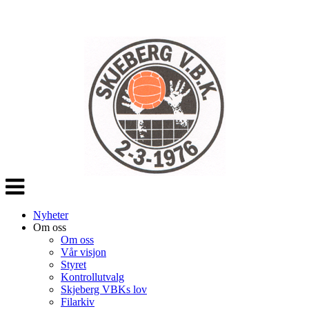
Veksle
navigasjon
Nyheter
Om oss
Om oss
Vår visjon
Styret
Kontrollutvalg
Skjeberg VBKs lov
Filarkiv