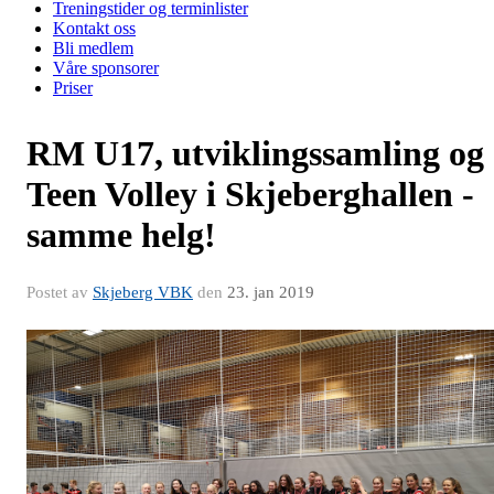
Treningstider og terminlister
Kontakt oss
Bli medlem
Våre sponsorer
Priser
RM U17, utviklingssamling og
Teen Volley i Skjeberghallen -
samme helg!
Postet av
Skjeberg VBK
den
23. jan 2019