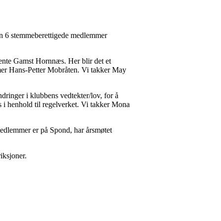
kun 6 stemmeberettigede medlemmer
Bente Gamst Hornnæs. Her blir det et
mmer Hans-Petter Mobråten. Vi takker May
ndringer i klubbens vedtekter/lov, for å
i henhold til regelverket. Vi takker Mona
 medlemmer er på Spond, har årsmøtet
iksjoner.