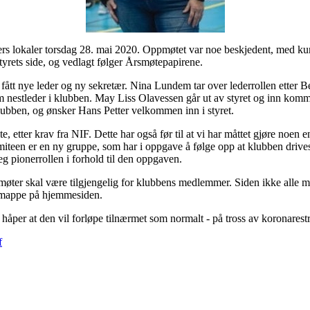
rs lokaler torsdag 28. mai 2020. Oppmøtet var noe beskjedent, med 
styrets side, og vedlagt følger Årsmøtepapirene.
 fått nye leder og ny sekretær. Nina Lundem tar over lederrollen etter 
som nestleder i klubben. May Liss Olavessen går ut av styret og inn ko
klubben, og ønsker Hans Petter velkommen inn i styret.
, etter krav fra NIF. Dette har også før til at vi har måttet gjøre noen e
een er en ny gruppe, som har i oppgave å følge opp at klubben drives 
eg pionerrollen i forhold til den oppgaven.
remøter skal være tilgjengelig for klubbens medlemmer. Siden ikke alle
n mappe på hjemmesiden.
 håper at den vil forløpe tilnærmet som normalt - på tross av koronarestr
f