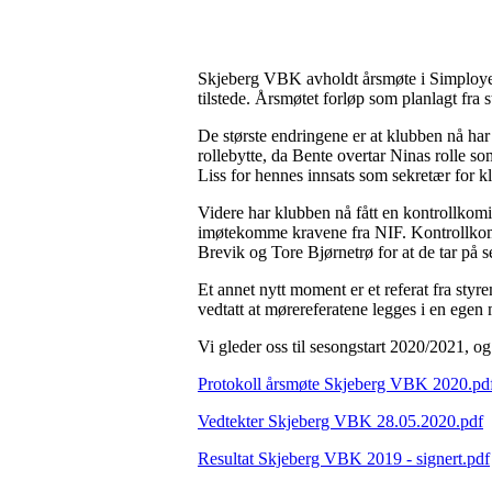
Skjeberg VBK avholdt årsmøte i Simploye
tilstede. Årsmøtet forløp som planlagt fra 
De største endringene er at klubben nå har
rollebytte, da Bente overtar Ninas rolle 
Liss for hennes innsats som sekretær for 
Videre har klubben nå fått en kontrollkomite
imøtekomme kravene fra NIF. Kontrollkomit
Brevik og Tore Bjørnetrø for at de tar på s
Et annet nytt moment er et referat fra sty
vedtatt at mørereferatene legges i en ege
Vi gleder oss til sesongstart 2020/2021, og
Protokoll årsmøte Skjeberg VBK 2020.pd
Vedtekter Skjeberg VBK 28.05.2020.pdf
Resultat Skjeberg VBK 2019 - signert.pdf