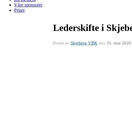
Våre sponsorer
Priser
Lederskifte i Skje
Postet av
Skjeberg VBK
den
31. mai 2020