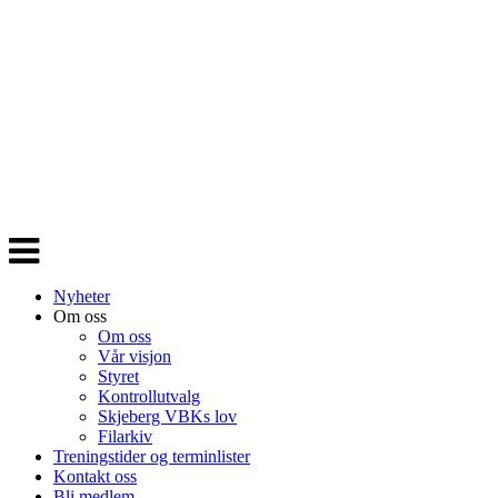
Veksle
navigasjon
Nyheter
Om oss
Om oss
Vår visjon
Styret
Kontrollutvalg
Skjeberg VBKs lov
Filarkiv
Treningstider og terminlister
Kontakt oss
Bli medlem