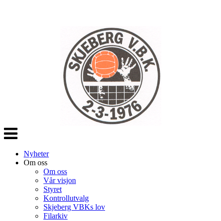
Veksle
navigasjon
Nyheter
Om oss
Om oss
Vår visjon
Styret
Kontrollutvalg
Skjeberg VBKs lov
Filarkiv