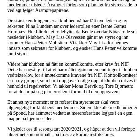
medlemmer tilstede. Årsmøtet forløp som planlagt fra styrets side, 
vedlagt følger Årsmøtepapirene.
De største endringene er at klubben nå har fått nye leder og ny
sekretær. Nina Lundem tar over lederrollen etter Bente Gamst
Hornnæs. Her blir det et rollebytte, da Bente overtar Ninas rolle s
nestleder i klubben. May Liss Olavessen går ut av styret og inn
kommer Hans-Petter Mobråten. Vi takker May Liss for hennes
innsats som sekretær for klubben, og ønsker Hans Petter velkomm
inn i styret.
Videre har klubben nå fått en kontrollkomite, etter krav fra NIF.
Dette har også før til at vi har måttet gjøre noen endringer i klubben
vedtekter/lov, for å imøtekomme kravene fra NIF. Kontrollkomitee
er en ny gruppe, som har i oppgave å følge opp at klubben drives i
henhold til regelverket. Vi takker Mona Brevik og Tore Bjørnetrø
for at de tar på seg pionerrollen i forhold til den oppgaven.
Et annet nytt moment er et referat fra styremøter skal være
tilgjengelig for klubbens medlemmer. Siden ikke alle medlemmer e
på Spond, har årsmøtet vedtatt at mørereferatene legges i en egen
mappe på hjemmesiden.
Vi gleder oss til sesongstart 2020/2021, og håper at den vil forløpe
tilnærmet som normalt - på tross av koronarestriksjoner.